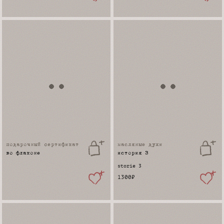
подарочный cертификат
масляные духи
во флаконе
история 3
storie 3
1300
₽