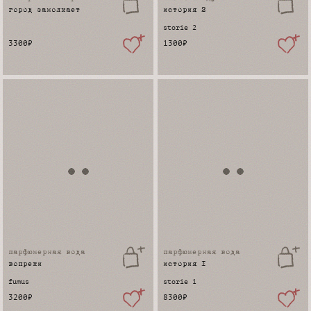
город замолкает
история 2
storie 2
3300
₽
1300
₽
парфюмерная вода
парфюмерная вода
вопреки
история 1
fumus
storie 1
3200
₽
8300
₽