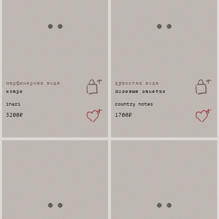
парфюмерная вода
душистая вода
инари
полевые заметки
inari
country notes
3200
₽
1700
₽