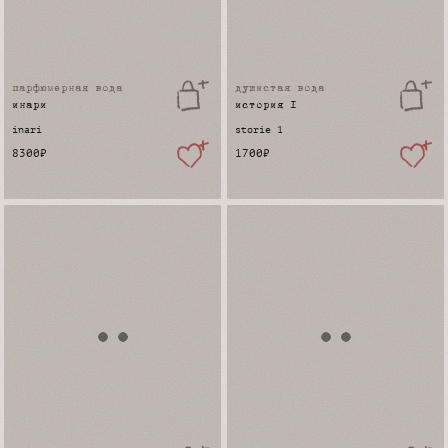
парфюмерная вода
душистая вода
инари
история 1
inari
storie 1
8300
₽
1700
₽