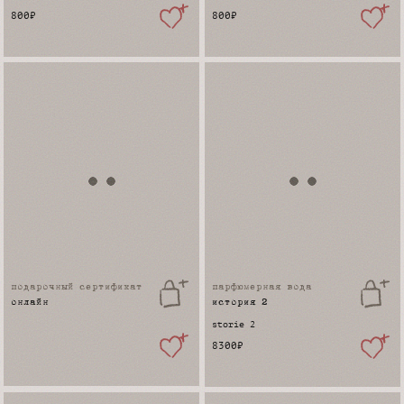
800
₽
800
₽
подарочный сертификат
парфюмерная вода
онлайн
история 2
storie 2
8300
₽