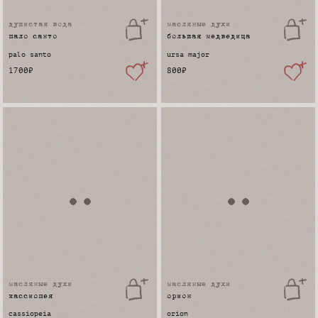
душистая вода
масляные духи
пало санто
большая медведица
palo santo
ursa major
1700
₽
800
₽
масляные духи
масляные духи
кассиопея
орион
cassiopeia
orion