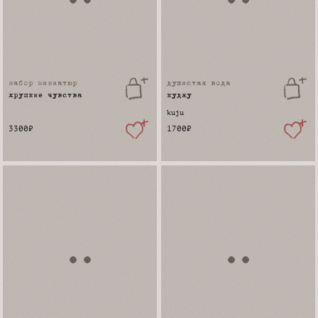
набор миниатюр
душистая вода
хрупкие чувства
куджу
kuju
3300
₽
1700
₽