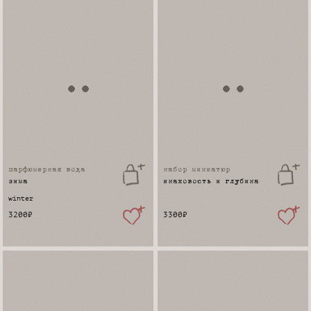
парфюмерная вода
набор миниатюр
зима
инаковость и глубина
winter
3200
₽
3300
₽