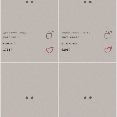
душистая вода
парфюмерная вода
история 3
пало санто
storie 3
palo santo
1700
₽
3200
₽