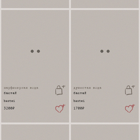
парфюмерная вода
душистая вода
бастай
бастай
bastei
bastei
3200
₽
1700
₽