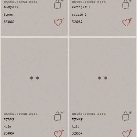
парфюмерная вода
парфюмерная вода
вопреки
история 1
fumus
storie 1
8300
₽
3200
₽
парфюмерная вода
парфюмерная вода
куджу
куджу
kuju
kuju
8300
₽
3200
₽