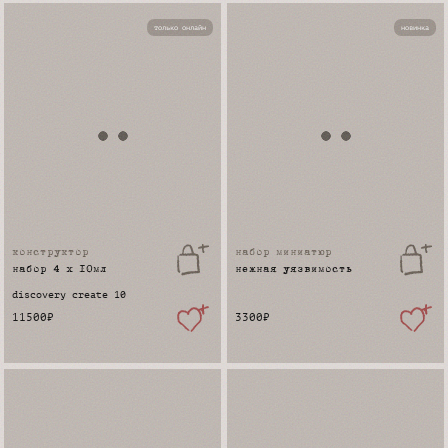
только онлайн
новинка
конструктор
набор миниатюр
набор 4 x 10мл
нежная уязвимость
discovery create 10
11500
₽
3300
₽