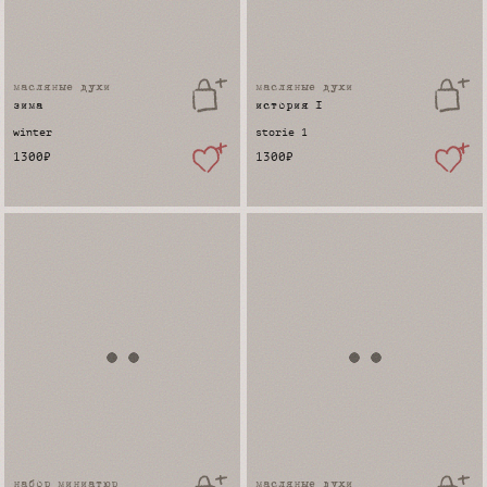
масляные духи
масляные духи
зима
история 1
winter
storie 1
1300
₽
1300
₽
набор миниатюр
масляные духи