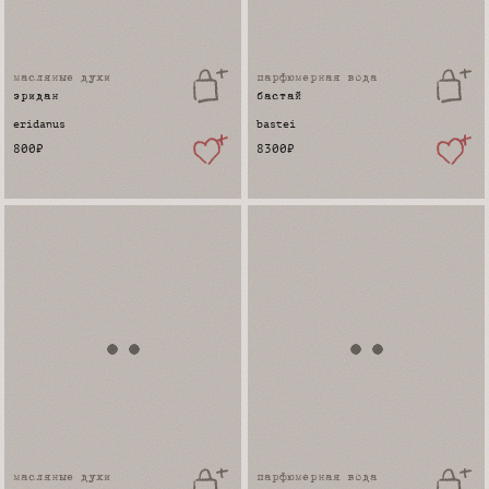
масляные духи
парфюмерная вода
эридан
бастай
eridanus
bastei
800
₽
8300
₽
масляные духи
парфюмерная вода