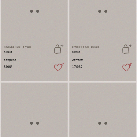
масляные духи
душистая вода
змея
зима
serpens
winter
800
₽
1700
₽