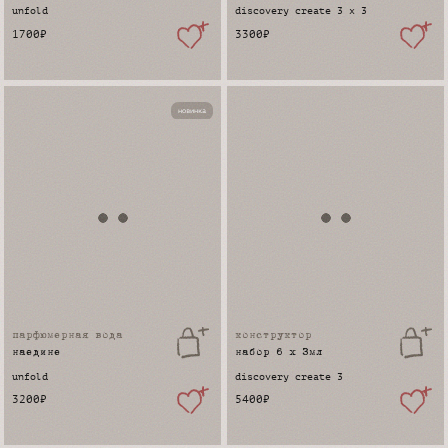
unfold
discovery create 3 x 3
1700
₽
3300
₽
новинка
парфюмерная вода
конструктор
наедине
набор 6 x 3мл
unfold
discovery create 3
3200
₽
5400
₽