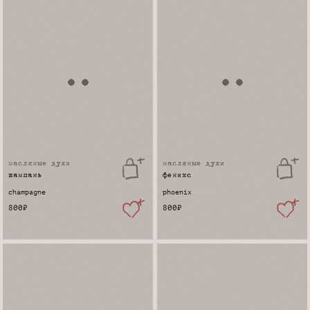
масляные духи
масляные духи
шампань
феникс
champagne
phoenix
800
₽
800
₽