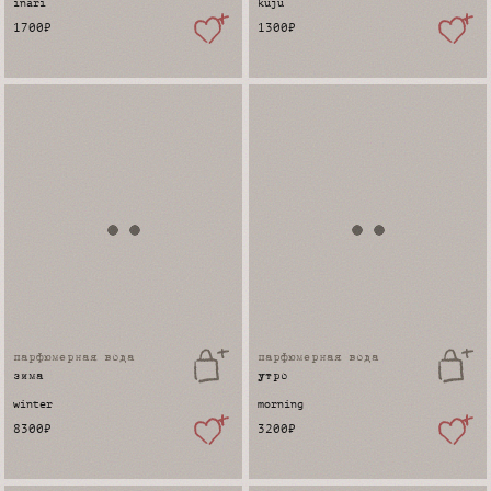
inari
kuju
1700
₽
1300
₽
парфюмерная вода
парфюмерная вода
зима
утро
winter
morning
8300
₽
3200
₽