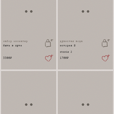
набор миниатюр
душистая вода
быть в пути
история 2
storie 2
3300
₽
1700
₽