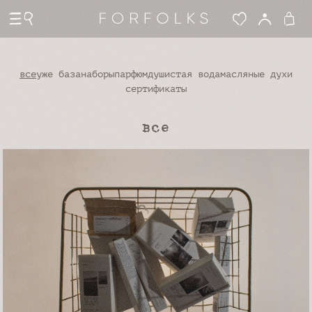
все
уже база
наборы
парфюм
душистая вода
масляные духи
сертификаты
все