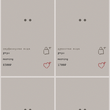
парфюмерная вода
душистая вода
утро
утро
morning
morning
8300
₽
1700
₽