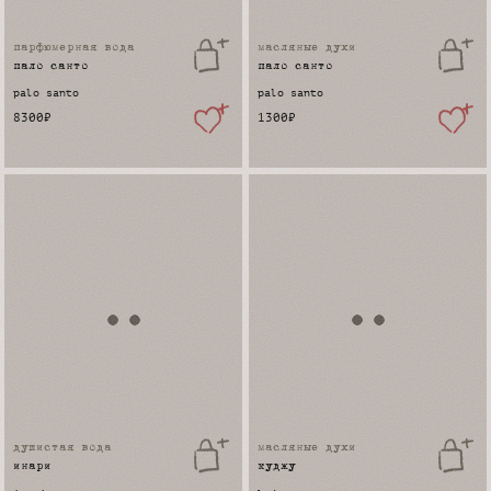
парфюмерная вода
масляные духи
пало санто
пало санто
palo santo
palo santo
8300
₽
1300
₽
душистая вода
масляные духи
инари
куджу