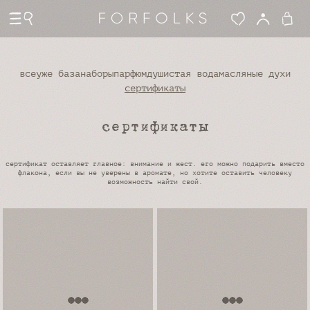
все
уже база
наборы
парфюм
душистая вода
масляные духи
сертификаты
сертификаты
сертификат оставляет главное: внимание и жест. его можно подарить вместо
флакона, если вы не уверены в аромате, но хотите оставить человеку
возможность найти свой.