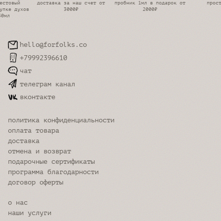
естовый
доставка за наш счет от
пробник 1мл в подарок от
прос
упке духов
3000₽
2000₽
30мл
hello@forfolks.co
+79992396610
чат
телеграм канал
вконтакте
политика конфиденциальности
оплата товара
доставка
отмена и возврат
подарочные сертификаты
программа благодарности
договор оферты
о нас
наши услуги