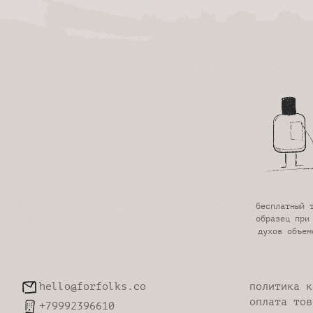
карта ощущений
погрузись и ответь себе на
вопросы, узнай какой аромат
откликнется на твои чувства
пройти
бесплатный 
образец при
духов объем
hello@forfolks.co
политика к
оплата тов
+79992396610