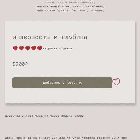
лимон, ягоды можжевельника,
галантерейная кожа, инжир, гальбанум,
папиросная бумага, бергамот, шоколад
инаковость и глубина
загрузка отзывов...
3300
₽
добавить в корзину
доступна оплата частями через яндекс сплит
дарим промокод на скидку 15% для покупки парфюма объемом 30мл при