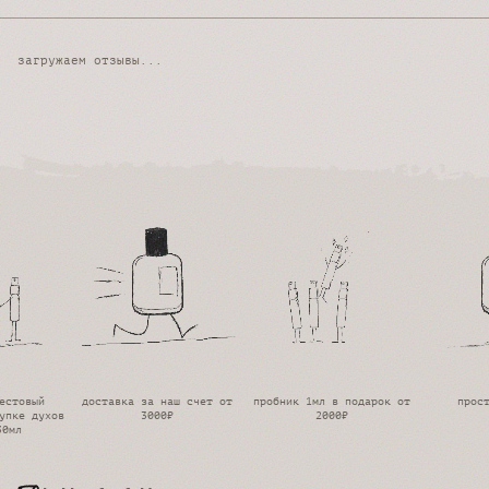
загружаем отзывы...
естовый
доставка за наш счет от
пробник 1мл в подарок от
прос
упке духов
3000₽
2000₽
30мл